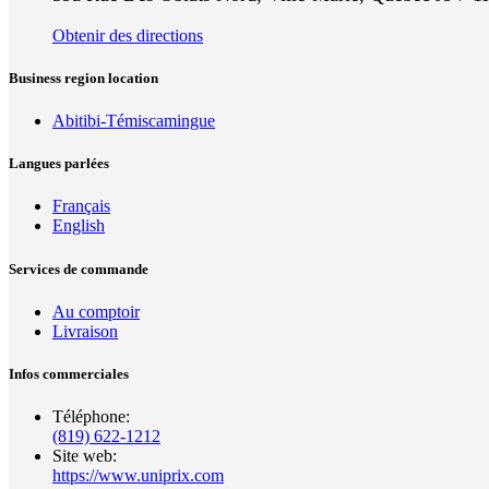
Obtenir des directions
Business region location
Abitibi-Témiscamingue
Langues parlées
Français
English
Services de commande
Au comptoir
Livraison
Infos commerciales
Téléphone:
(819) 622-1212
Site web:
https://www.uniprix.com