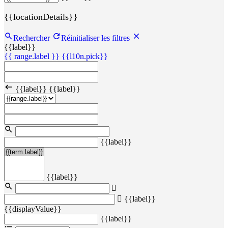
{{locationDetails}}
Rechercher
Réinitialiser les filtres
{{label}}
{{ range.label }}
{{l10n.pick}}
{{label}}
{{label}}
{{label}}
{{label}}
{{label}}
{{displayValue}}
{{label}}