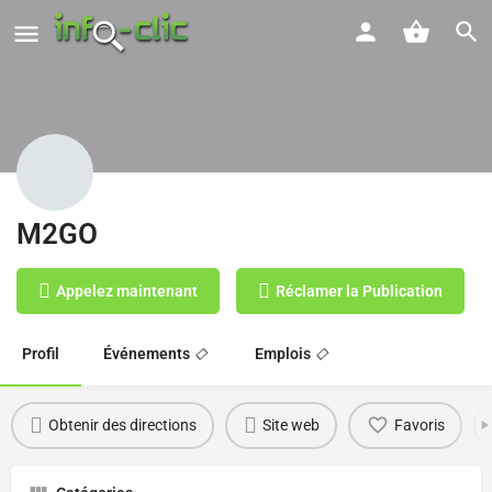
M2GO
Appelez maintenant
Réclamer la Publication
Profil
Événements
Emplois
Obtenir des directions
Site web
Favoris