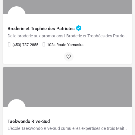
Broderie et Trophée des Patriotes
De la broderie aux promotions ! Broderie et Trophées des Patriotes vous offre des services de broderie, de…
(450) 787-2855
102a Route Yamaska
Taekwondo Rive-Sud
L'école Taekwondo Rive-Sud cumule les expertises de trois Maîtres: Jean Marchand 8e dan, Luc St-Pierre, 5e…