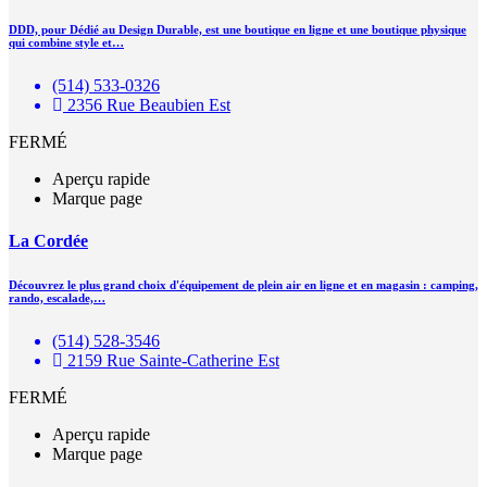
DDD, pour Dédié au Design Durable, est une boutique en ligne et une boutique physique
qui combine style et…
(514) 533-0326
2356 Rue Beaubien Est
FERMÉ
Aperçu rapide
Marque page
La Cordée
Découvrez le plus grand choix d'équipement de plein air en ligne et en magasin : camping,
rando, escalade,…
(514) 528-3546
2159 Rue Sainte-Catherine Est
FERMÉ
Aperçu rapide
Marque page