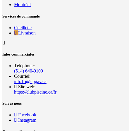
Montréal
Services de commande
Cueillette
Livraison
Infos commerciales
Téléphone:
(514) 640-0100
Courriel:
info15@cpgav.ca
Site web:
https://clubpiscine.ca/fr
Suivez nous
Facebook
Instagram