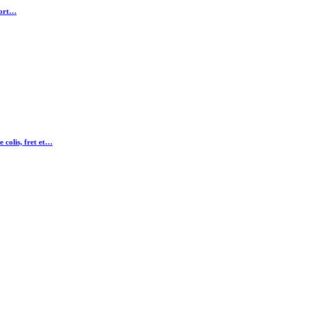
sport…
e colis, fret et…