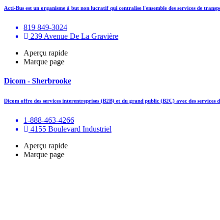
Acti-Bus est un organisme à but non lucratif qui centralise l'ensemble des services de tran
819 849-3024
239 Avenue De La Gravière
Aperçu rapide
Marque page
Dicom - Sherbrooke
Dicom offre des services interentreprises (B2B) et du grand public (B2C) avec des services d
1-888-463-4266
4155 Boulevard Industriel
Aperçu rapide
Marque page