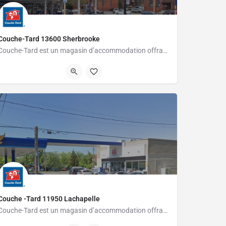
Couche-Tard 13600 Sherbrooke
Couche-Tard est un magasin d’accommodation offrant une grande variété de produits pour les gens pressés.…
514-644-9790
13600 Rue Sherbrooke Est
Couche -Tard 11950 Lachapelle
Couche-Tard est un magasin d’accommodation offrant une grande variété de produits pour les gens pressés.…
(514) 745-5418
11950 Rue Lachapelle