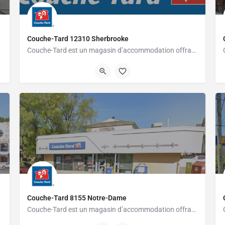
Couche-Tard 12310 Sherbrooke
Couche-Tard est un magasin d’accommodation offrant une grande variété de produits pour les gens pressés.…
514-645-2933
12310 Rue Sherbrooke Est
Couche-Tard 8155 Notre-Dame
Couche-Tard est un magasin d’accommodation offrant une grande variété de produits pour les gens pressés.…
514-355-9387
8155 Rue Notre-Dame Est