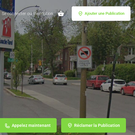
Se connecter
ou
Inscription
Ajouter une Publication
Appelez maintenant
Réclamer la Publication