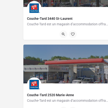
Couche-Tard 3440 St-Laurent
Couche-Tard est un magasin d’accommodation offrant une grande variété de produits pour les gens pressés.…
514-285-1047
3440 Boulevard Saint-Laurent
Couche-Tard 2520 Marie-Anne
Couche-Tard est un magasin d’accommodation offrant une grande variété de produits pour les gens pressés.…
514-528-6775
2520 Rue Marie-Anne Est