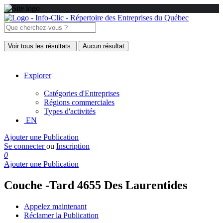
Voir tous les résultats.
Aucun résultat
Explorer
Catégories d'Entreprises
Régions commerciales
Types d'activités
EN
Ajouter une Publication
Se connecter
ou
Inscription
0
Ajouter une Publication
Couche -Tard 4655 Des Laurentides
Appelez maintenant
Réclamer la Publication