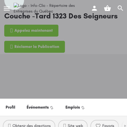
Couche -Tard 1323 Des Seigneurs
Appelez maintenant
Réclamer la Publication
Profil
Événements
Emplois
Obtenir des directions
Site web
Favoris