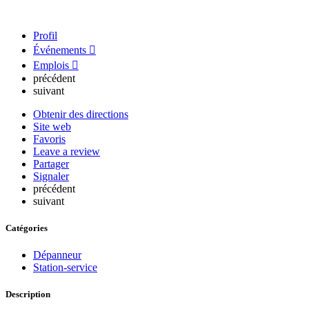
Profil
Événements
Emplois
précédent
suivant
Obtenir des directions
Site web
Favoris
Leave a review
Partager
Signaler
précédent
suivant
Catégories
Dépanneur
Station-service
Description