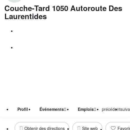
Couche-Tard 1050 Autoroute Des
Laurentides
Appelez maintenant
Réclamer la Publication
Profil
Événements
Emplois
précédent
suiva
Obtenir des directions
Site web
Favori