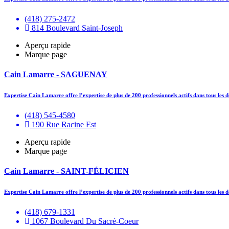
(418) 275-2472
814 Boulevard Saint-Joseph
Aperçu rapide
Marque page
Cain Lamarre - SAGUENAY
Expertise Cain Lamarre offre l’expertise de plus de 200 professionnels actifs dans tous le
(418) 545-4580
190 Rue Racine Est
Aperçu rapide
Marque page
Cain Lamarre - SAINT-FÉLICIEN
Expertise Cain Lamarre offre l’expertise de plus de 200 professionnels actifs dans tous le
(418) 679-1331
1067 Boulevard Du Sacré-Coeur