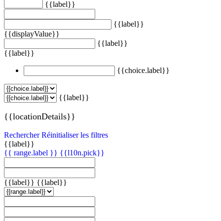
{{label}}
{{label}}
{{displayValue}}
{{label}}
{{label}}
{{choice.label}}
{{label}}
{{locationDetails}}
Rechercher
Réinitialiser les filtres
{{label}}
{{ range.label }}
{{l10n.pick}}
{{label}}
{{label}}