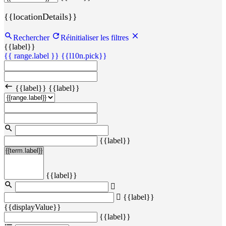
{{locationDetails}}
Rechercher
Réinitialiser les filtres
{{label}}
{{ range.label }}
{{l10n.pick}}
{{label}}
{{label}}
{{label}}
{{label}}
{{label}}
{{displayValue}}
{{label}}